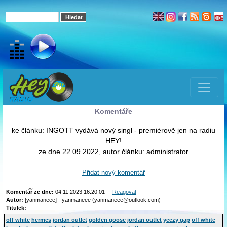
Komentáře
ke článku: INGOTT vydává nový singl - premiérově jen na radiu
HEY!
ze dne 22.09.2022, autor článku: administrator
Přidat nový komentář
Komentář ze dne:
04.11.2023 16:20:01
Reagovat
Autor:
[yanmaneee] - yanmaneee (yanmaneee@outlook.com)
Titulek:
off white
hermes
jordan outlet
golden goose
jordan outlet
yeezy gap
off white