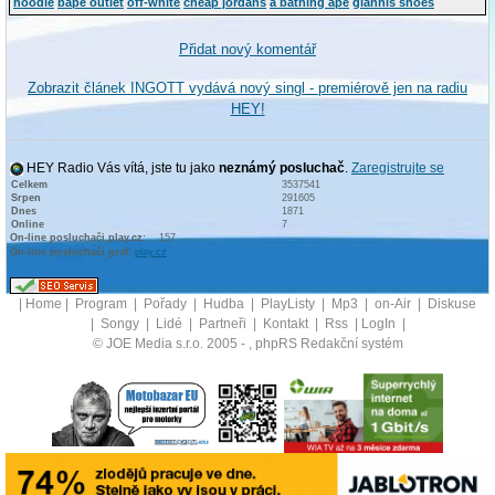
hoodie
bape outlet
off-white
cheap jordans
a bathing ape
giannis shoes
Přidat nový komentář
Zobrazit článek INGOTT vydává nový singl - premiérově jen na radiu
HEY!
HEY Radio Vás vítá, jste tu jako
neznámý posluchač
.
Zaregistrujte se
Celkem
3537541
Srpen
291605
Dnes
1871
Online
7
On-line posluchači play.cz:
157
On-line posluchači graf:
play.cz
|
Home
|
Program
|
Pořady
|
Hudba
|
PlayListy
|
Mp3
|
on-Air
|
Diskuse
|
Songy
|
Lidé
|
Partneři
|
Kontakt
|
Rss
|
LogIn
|
© JOE Media s.r.o. 2005 -
, phpRS Redakční systém