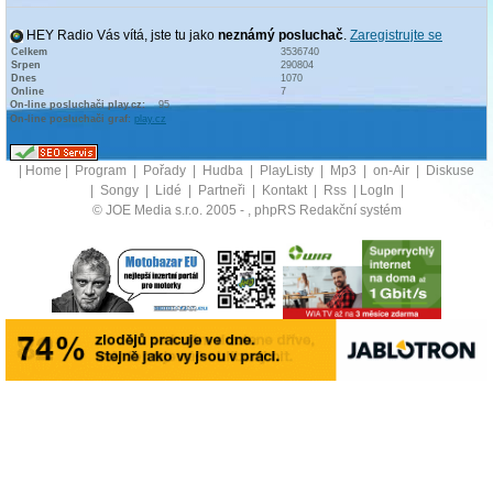
HEY Radio Vás vítá, jste tu jako
neznámý posluchač
.
Zaregistrujte se
Celkem
3536740
Srpen
290804
Dnes
1070
Online
7
On-line posluchači play.cz:
95
On-line posluchači graf:
play.cz
|
Home
|
Program
|
Pořady
|
Hudba
|
PlayListy
|
Mp3
|
on-Air
|
Diskuse
|
Songy
|
Lidé
|
Partneři
|
Kontakt
|
Rss
|
LogIn
|
© JOE Media s.r.o. 2005 -
, phpRS Redakční systém