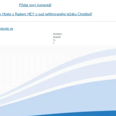
Přidat nový komentář
k Hrajte s Radiem HEY o sud nefiltrovaného ležáku Chotěboř!
strujte se
3529942
284006
71
7