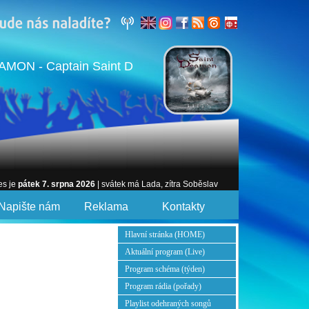
AMON - Captain Saint D
es je
pátek 7. srpna 2026
| svátek má Lada, zítra Soběslav
Napište nám
Reklama
Kontakty
Hlavní stránka (HOME)
Aktuální program (Live)
Program schéma (týden)
Program rádia (pořady)
Playlist odehraných songů