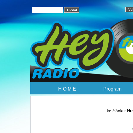
H O M E
Program
ke článku: Hr