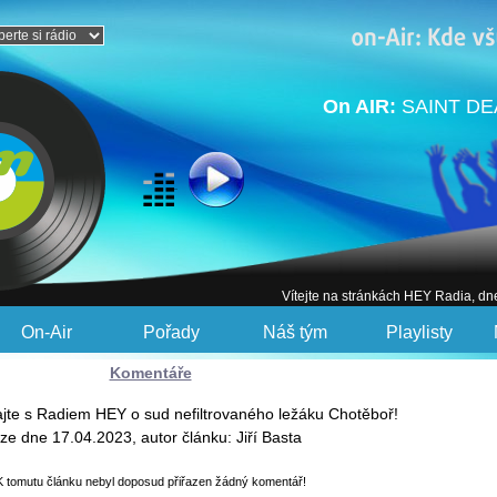
On AIR:
SAINT DE
Vítejte na stránkách HEY Radia, dn
On-Air
Pořady
Náš tým
Playlisty
Komentáře
ajte s Radiem HEY o sud nefiltrovaného ležáku Chotěboř!
ze dne 17.04.2023, autor článku: Jiří Basta
K tomutu článku nebyl doposud přiřazen žádný komentář!