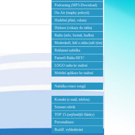
Podcasting (MP3-Download)
On-Air (mapky pokrytí)
Hudební přání, vzkazy
Diskuse (vzkazy do rádia)
Radio (info, formát, hudba)
Moderátoři, lidé z rádia (náš tým)
Reklamní nabídka
Partneři Rádia HEY!
LOGO radia ke stažení
Mobilní aplikace ke stažení
Nabídka rotace songů
Kontakt (e-mail, telefon)
Seznam rubrik
TOP 15 (nejčtenější články)
Personalizace
Rozšíř. vyhledávání