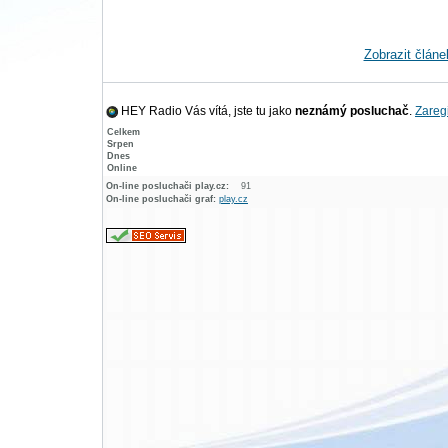
Zobrazit článe
HEY Radio Vás vítá, jste tu jako
neznámý posluchač
.
Zaregi
Celkem
Srpen
Dnes
Online
On-line posluchači play.cz:
91
On-line posluchači graf:
play.cz