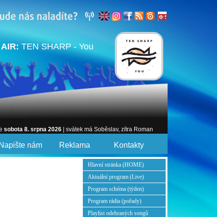
 AIR:
TEN SHARP - You
je
sobota 8. srpna 2026
| svátek má Soběslav, zítra Roman
Napište nám
Reklama
Kontakty
Hlavní stránka (HOME)
Aktuální program (Live)
Program schéma (týden)
Program rádia (pořady)
Playlist odehraných songů