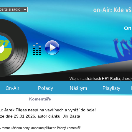
On
Vítejte na stránkách HEY Radia, dnes 
On-Air
Pořady
Náš tým
Playlisty
Komentáře
u: Jarek Filgas nespí na vavřínech a vyráží do boje!
ze dne 29.01.2026, autor článku: Jiří Basta
K tomutu článku nebyl doposud přiřazen žádný komentář!