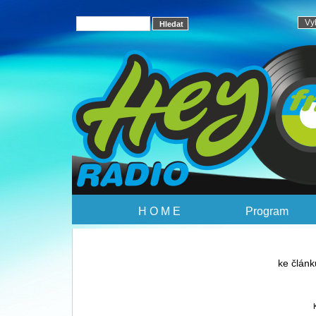
H O M E
Program
ke článk