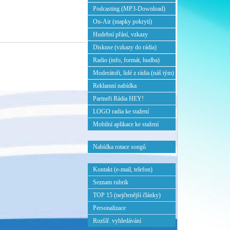
Podcasting (MP3-Download)
On-Air (mapky pokrytí)
Hudební přání, vzkazy
Diskuse (vzkazy do rádia)
Radio (info, formát, hudba)
Moderátoři, lidé z rádia (náš tým)
Reklamní nabídka
Partneři Rádia HEY!
LOGO radia ke stažení
Mobilní aplikace ke stažení
Nabídka rotace songů
Kontakt (e-mail, telefon)
Seznam rubrik
TOP 15 (nejčtenější články)
Personalizace
Rozšíř. vyhledávání