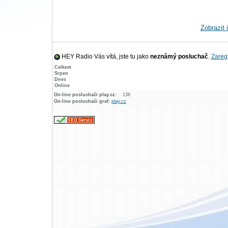
Zobrazit 
HEY Radio Vás vítá, jste tu jako
neznámý posluchač
.
Zaregi
Celkem
Srpen
Dnes
Online
On-line posluchači play.cz:
138
On-line posluchači graf:
play.cz