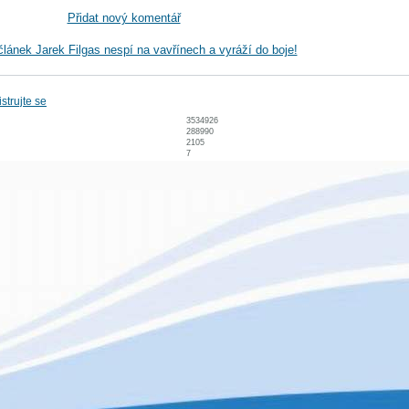
Přidat nový komentář
článek Jarek Filgas nespí na vavřínech a vyráží do boje!
strujte se
3534926
288990
2105
7