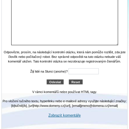
Odpovězte, prosím, na následující kontrolní otázku, která nám pomůže rozlišit, zda jste
člověk nebo počítačový robot. Bez správné odpovědi na tuto otázku nebude váš
komentář uložen. Tato kontrolní otázka se nezobrazuje registrovaným čtenářům.
Žijí lidé na Slunci (ano/ne)?
V rámci komentářů nelze používat HTML tagy.
Pro vložení tučného textu, hyperlinku nebo e-mailové adresy využijte následující značky:
[b]tučné[/b], [url]http://www.domeny.cz[/url], [email]jmeno@domena.cz[/email]
Zobrazit komentáře