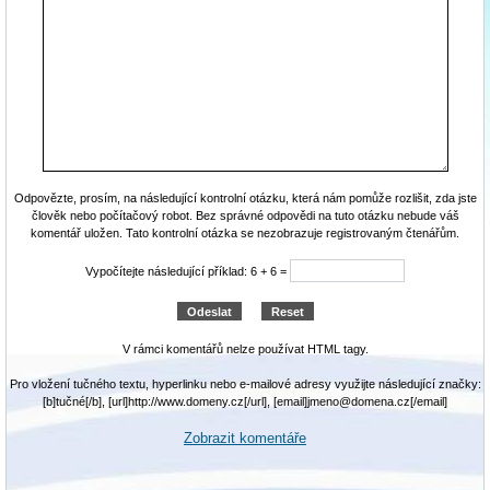
Odpovězte, prosím, na následující kontrolní otázku, která nám pomůže rozlišit, zda jste
člověk nebo počítačový robot. Bez správné odpovědi na tuto otázku nebude váš
komentář uložen. Tato kontrolní otázka se nezobrazuje registrovaným čtenářům.
Vypočítejte následující příklad: 6 + 6 =
V rámci komentářů nelze používat HTML tagy.
Pro vložení tučného textu, hyperlinku nebo e-mailové adresy využijte následující značky:
[b]tučné[/b], [url]http://www.domeny.cz[/url], [email]jmeno@domena.cz[/email]
Zobrazit komentáře