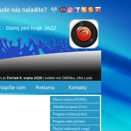
- Starej pes hraje JAZZ
es je
čtvrtek 6. srpna 2026
| svátek má Oldřiška, zítra Lada
Napište nám
Reklama
Kontakty
Hlavní stránka (HOME)
Aktuální program (Live)
Program schéma (týden)
Program rádia (pořady)
Playlist odehraných songů