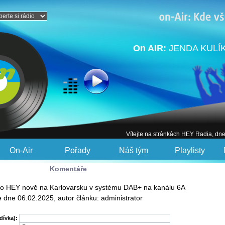
On AIR:
JENDA KULÍK 
Vítejte na stránkách HEY Radia, dn
On-Air
Pořady
Náš tým
Playlisty
Komentáře
io HEY nově na Karlovarsku v systému DAB+ na kanálu 6A
e dne 06.02.2025, autor článku: administrator
dívka):