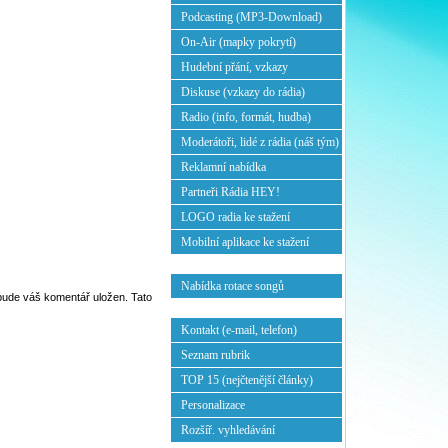
Podcasting (MP3-Download)
On-Air (mapky pokrytí)
Hudební přání, vzkazy
Diskuse (vzkazy do rádia)
Radio (info, formát, hudba)
Moderátoři, lidé z rádia (náš tým)
Reklamní nabídka
Partneři Rádia HEY!
LOGO radia ke stažení
Mobilní aplikace ke stažení
Nabídka rotace songů
ebude váš komentář uložen. Tato
Kontakt (e-mail, telefon)
Seznam rubrik
TOP 15 (nejčtenější články)
Personalizace
Rozšíř. vyhledávání