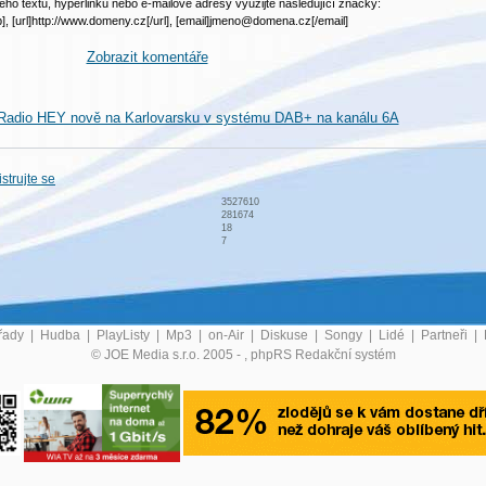
ého textu, hyperlinku nebo e-mailové adresy využijte následující značky:
b], [url]http://www.domeny.cz[/url], [email]jmeno@domena.cz[/email]
Zobrazit komentáře
 Radio HEY nově na Karlovarsku v systému DAB+ na kanálu 6A
strujte se
3527610
281674
18
7
řady
|
Hudba
|
PlayListy
|
Mp3
|
on-Air
|
Diskuse
|
Songy
|
Lidé
|
Partneři
|
© JOE Media s.r.o. 2005 -
, phpRS Redakční systém