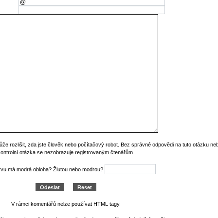
ůže rozlišit, zda jste člověk nebo počítačový robot. Bez správné odpovědi na tuto otázku n
kontrolní otázka se nezobrazuje registrovaným čtenářům.
rvu má modrá obloha? Žlutou nebo modrou?
V rámci komentářů nelze používat HTML tagy.