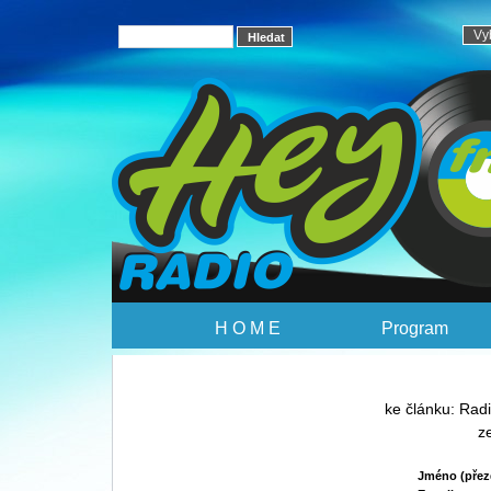
H O M E
Program
ke článku: Rad
z
Jméno (přez