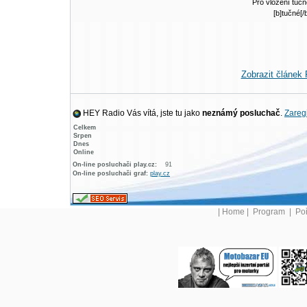
Pro vložení tučn
[b]tučné[/
Zobrazit článek
HEY Radio Vás vítá, jste tu jako
neznámý posluchač
.
Zaregi
Celkem
Srpen
Dnes
Online
On-line posluchači play.cz:
91
On-line posluchači graf:
play.cz
|
Home
|
Program
|
Po