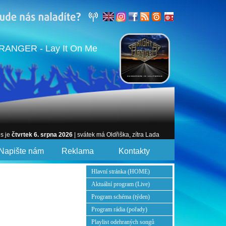
RANGER - Lay It On Me
es je
čtvrtek 6. srpna 2026
| svátek má Oldřiška, zítra Lada
Napište nám
Reklama
Kontakty
Hlavní stránka (HOME)
Aktuální program (Live)
Program schéma (týden)
Program rádia (pořady)
Playlist odehraných songů