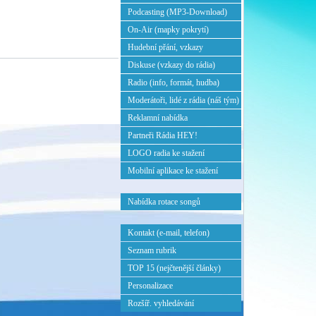
Podcasting (MP3-Download)
On-Air (mapky pokrytí)
Hudební přání, vzkazy
Diskuse (vzkazy do rádia)
Radio (info, formát, hudba)
Moderátoři, lidé z rádia (náš tým)
Reklamní nabídka
Partneři Rádia HEY!
LOGO radia ke stažení
Mobilní aplikace ke stažení
Nabídka rotace songů
Kontakt (e-mail, telefon)
Seznam rubrik
TOP 15 (nejčtenější články)
Personalizace
Rozšíř. vyhledávání