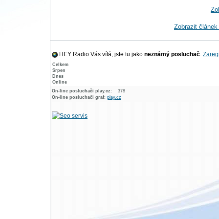
Zo
Zobrazit článek
HEY Radio Vás vítá, jste tu jako
neznámý posluchač
.
Zaregi
Celkem
Srpen
Dnes
Online
On-line posluchači play.cz:
378
On-line posluchači graf:
play.cz