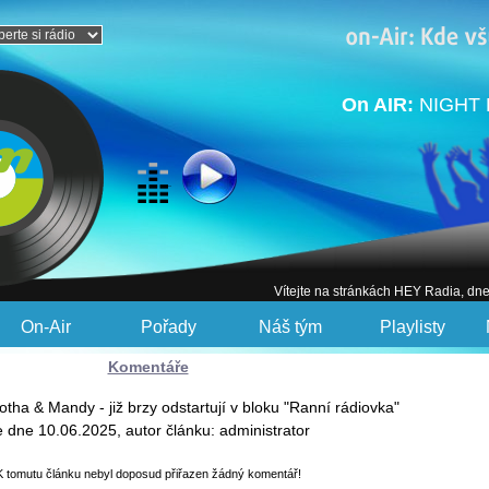
On AIR:
NIGHT 
Vítejte na stránkách HEY Radia, dn
On-Air
Pořady
Náš tým
Playlisty
Komentáře
otha & Mandy - již brzy odstartují v bloku "Ranní rádiovka"
e dne 10.06.2025, autor článku: administrator
K tomutu článku nebyl doposud přiřazen žádný komentář!