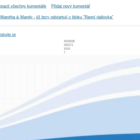
brazit všechny komentáře
Přidat nový komentář
 Marotha & Mandy - již brzy odstartují v bloku "Ranní rádiovka"
strujte se
3529208
283272
1616
7