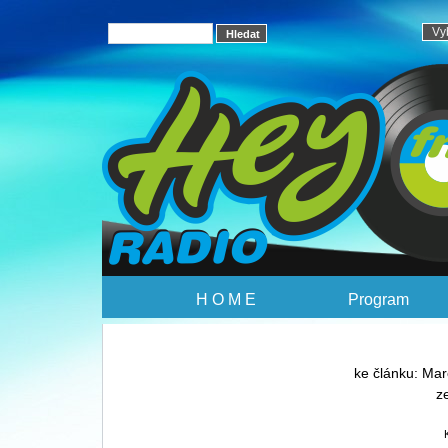
H O M E
Program
ke článku: Mar
z