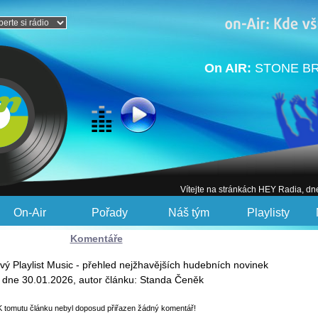
On AIR:
STONE BR
Vítejte na stránkách HEY Radia, dn
On-Air
Pořady
Náš tým
Playlisty
Komentáře
vý Playlist Music - přehled nejžhavějších hudebních novinek
 dne 30.01.2026, autor článku: Standa Čeněk
K tomutu článku nebyl doposud přiřazen žádný komentář!