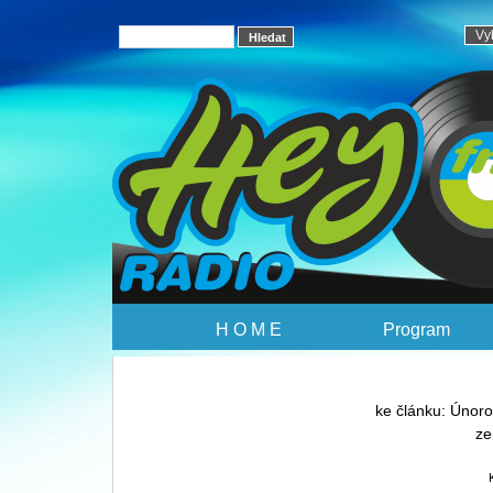
H O M E
Program
ke článku: Únoro
ze