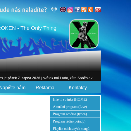
OKEN - The Only Thing
es je
pátek 7. srpna 2026
| svátek má Lada, zítra Soběslav
Napište nám
Reklama
Kontakty
Hlavní stránka (HOME)
Aktuální program (Live)
Program schéma (týden)
Program rádia (pořady)
Playlist odehraných songů