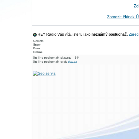
Zo
Zobrazit článek Ú
HEY Radio Vás vítá, jste tu jako
neznámý posluchač
.
Zaregi
Celkem
Srpen
Dnes
Online
On-line posluchači play.cz:
144
On-line posluchači graf:
play.cz