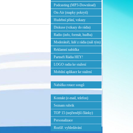
Podcasting (MP3-Download)
On-Air (mapky pokrytí)
Hudební přání, vzkazy
Diskuse (vzkazy do rádia)
Radio (info, formát, hudba)
Moderátoři, lidé z rádia (náš tým)
Reklamní nabídka
Partneři Rádia HEY!
LOGO radia ke stažení
Mobilní aplikace ke stažení
Nabídka rotace songů
Kontakt (e-mail, telefon)
Seznam rubrik
TOP 15 (nejčtenější články)
Personalizace
Rozšíř. vyhledávání