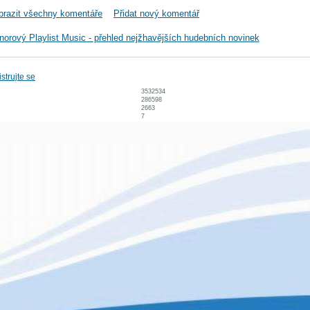
brazit všechny komentáře
Přidat nový komentář
norový Playlist Music - přehled nejžhavějších hudebních novinek
strujte se
3532534
286598
2663
7