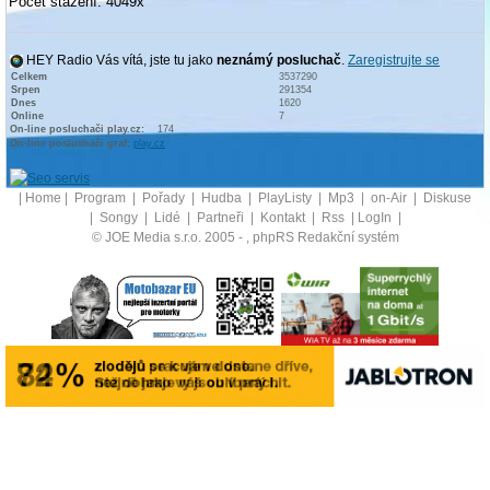
Počet stažení: 4049x
HEY Radio Vás vítá, jste tu jako
neznámý posluchač
.
Zaregistrujte se
Celkem
3537290
Srpen
291354
Dnes
1620
Online
7
On-line posluchači play.cz:
174
On-line posluchači graf:
play.cz
|
Home
|
Program
|
Pořady
|
Hudba
|
PlayListy
|
Mp3
|
on-Air
|
Diskuse
|
Songy
|
Lidé
|
Partneři
|
Kontakt
|
Rss
|
LogIn
|
© JOE Media s.r.o. 2005 -
, phpRS Redakční systém