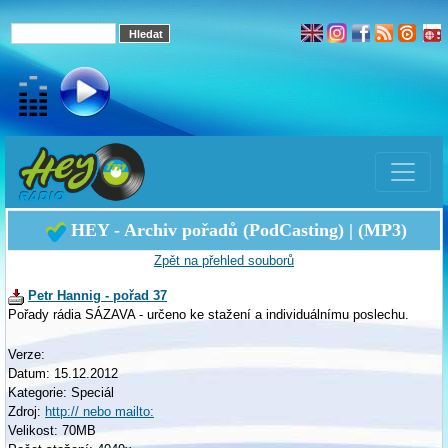
HEY - Archiv pořadů (PodCasting) | (MP3)
Zpět na přehled souborů
Petr Hannig - pořad 37
Pořady rádia SÁZAVA - určeno ke stažení a individuálnímu poslechu.
Verze:
Datum: 15.12.2012
Kategorie: Speciál
Zdroj:
http:// nebo mailto:
Velikost: 70MB