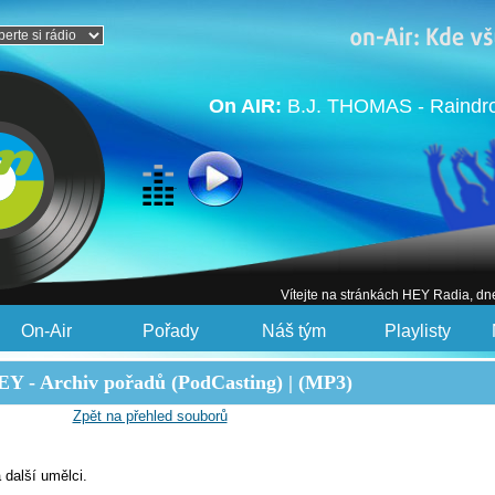
On AIR:
B.J. THOMAS - Raindro
Vítejte na stránkách HEY Radia, dn
On-Air
Pořady
Náš tým
Playlisty
Y - Archiv pořadů (PodCasting) | (MP3)
Zpět na přehled souborů
 další umělci.