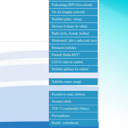
Podcasting (MP3-Download)
On-Air (mapky pokrytí)
Hudební přání, vzkazy
Diskuse (vzkazy do rádia)
Radio (info, formát, hudba)
Moderátoři, lidé z rádia (náš tým)
Reklamní nabídka
Partneři Rádia HEY!
LOGO radia ke stažení
Mobilní aplikace ke stažení
Nabídka rotace songů
Kontakt (e-mail, telefon)
Seznam rubrik
TOP 15 (nejčtenější články)
Personalizace
Rozšíř. vyhledávání