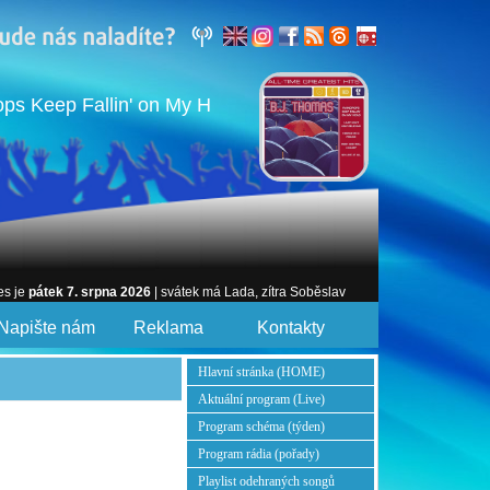
ps Keep Fallin' on My H
es je
pátek 7. srpna 2026
| svátek má Lada, zítra Soběslav
Napište nám
Reklama
Kontakty
Hlavní stránka (HOME)
Aktuální program (Live)
Program schéma (týden)
Program rádia (pořady)
Playlist odehraných songů