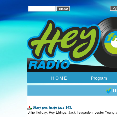
H O M E
Program
HE
Starý pes hraje jazz 143.
Billie Holiday, Roy Eldrige, Jack Teagarden, Lester Young a