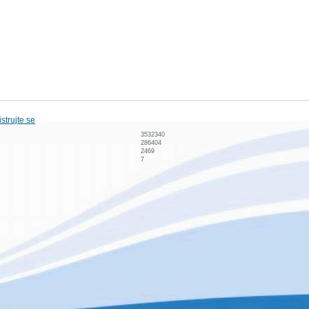
strujte se
3532340
286404
2469
7