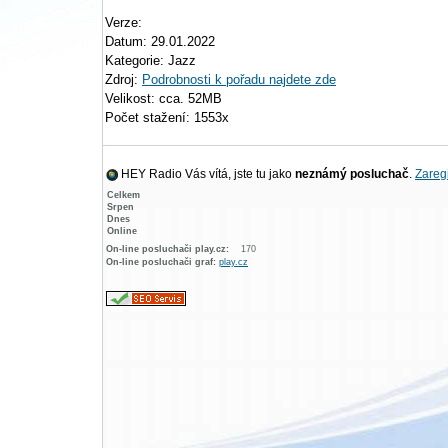
Verze:
Datum: 29.01.2022
Kategorie: Jazz
Zdroj:
Podrobnosti k pořadu najdete zde
Velikost: cca. 52MB
Počet stažení: 1553x
HEY Radio Vás vítá, jste tu jako
neznámý posluchač
.
Zaregi
Celkem
Srpen
Dnes
Online
On-line posluchači play.cz:
170
On-line posluchači graf:
play.cz