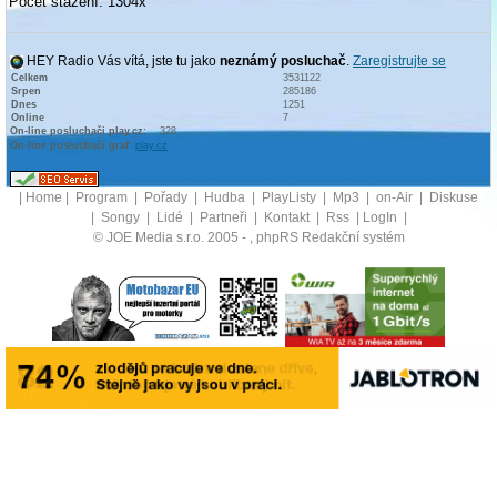
Počet stažení: 1304x
HEY Radio Vás vítá, jste tu jako
neznámý posluchač
.
Zaregistrujte se
Celkem
3531122
Srpen
285186
Dnes
1251
Online
7
On-line posluchači play.cz:
328
On-line posluchači graf:
play.cz
|
Home
|
Program
|
Pořady
|
Hudba
|
PlayListy
|
Mp3
|
on-Air
|
Diskuse
|
Songy
|
Lidé
|
Partneři
|
Kontakt
|
Rss
|
LogIn
|
© JOE Media s.r.o. 2005 -
, phpRS Redakční systém