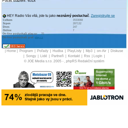
Počet stažení: 631x
HEY Radio Vás vítá, jste tu jako
neznámý posluchač
.
Zaregistrujte se
Celkem
3533068
Srpen
287132
Dnes
247
Online
7
On-line posluchači play.cz:
70
On-line posluchači graf:
play.cz
|
Home
|
Program
|
Pořady
|
Hudba
|
PlayListy
|
Mp3
|
on-Air
|
Diskuse
|
Songy
|
Lidé
|
Partneři
|
Kontakt
|
Rss
|
LogIn
|
© JOE Media s.r.o. 2005 -
, phpRS Redakční systém