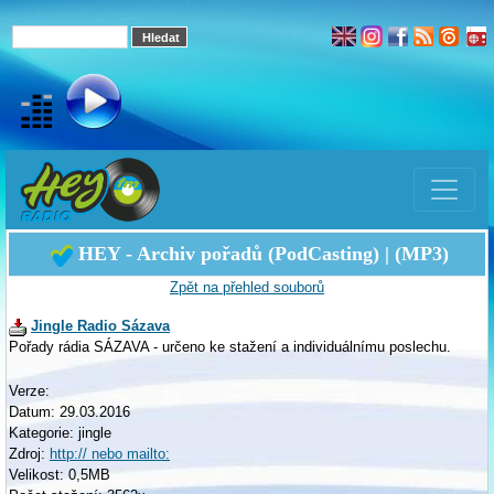
HEY - Archiv pořadů (PodCasting) | (MP3)
Zpět na přehled souborů
Jingle Radio Sázava
Pořady rádia SÁZAVA - určeno ke stažení a individuálnímu poslechu.
Verze:
Datum: 29.03.2016
Kategorie: jingle
Zdroj:
http:// nebo mailto:
Velikost: 0,5MB