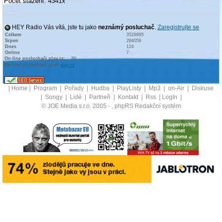
Počet stažení: 4341x
HEY Radio Vás vítá, jste tu jako
neznámý posluchač
.
Zaregistrujte se
Celkem
3529995
Srpen
284059
Dnes
124
Online
7
On-line posluchači play.cz:
88
On-line posluchači graf:
play.cz
|
Home
|
Program
|
Pořady
|
Hudba
|
PlayListy
|
Mp3
|
on-Air
|
Diskuse
|
Songy
|
Lidé
|
Partneři
|
Kontakt
|
Rss
|
LogIn
|
© JOE Media s.r.o. 2005 -
, phpRS Redakční systém