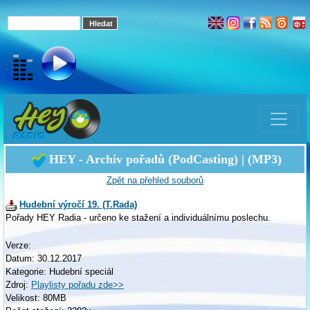
HEY - Archiv pořadů (PodCasting) | (MP3)
Zpět na přehled souborů
Hudební výročí 19. (T.Rada)
Pořady HEY Radia - určeno ke stažení a individuálnímu poslechu.
Verze:
Datum: 30.12.2017
Kategorie: Hudební speciál
Zdroj:
Playlisty pořadu zde>>
Velikost: 80MB