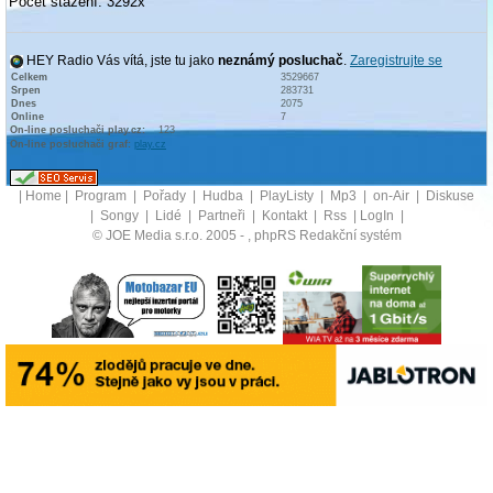
Počet stažení: 3292x
HEY Radio Vás vítá, jste tu jako
neznámý posluchač
.
Zaregistrujte se
Celkem
3529667
Srpen
283731
Dnes
2075
Online
7
On-line posluchači play.cz:
123
On-line posluchači graf:
play.cz
|
Home
|
Program
|
Pořady
|
Hudba
|
PlayListy
|
Mp3
|
on-Air
|
Diskuse
|
Songy
|
Lidé
|
Partneři
|
Kontakt
|
Rss
|
LogIn
|
© JOE Media s.r.o. 2005 -
, phpRS Redakční systém