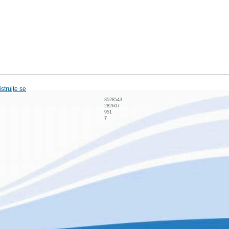
strujte se
3528543
282607
951
7