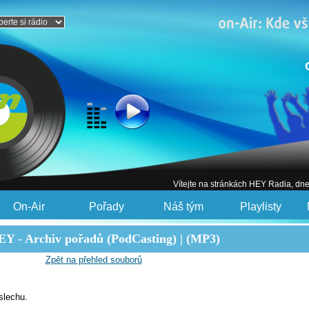
Vítejte na stránkách HEY Radia, dn
On-Air
Pořady
Náš tým
Playlisty
Y - Archiv pořadů (PodCasting) | (MP3)
Zpět na přehled souborů
slechu.