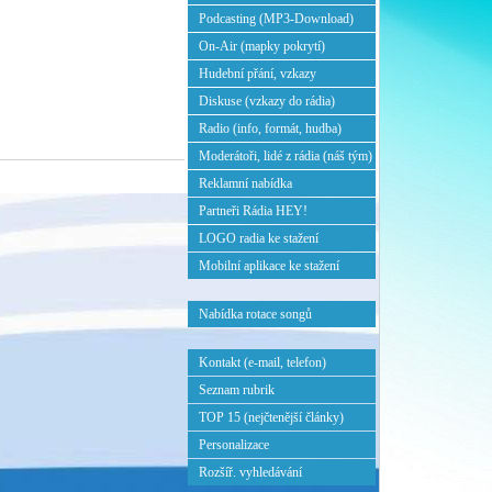
Podcasting (MP3-Download)
On-Air (mapky pokrytí)
Hudební přání, vzkazy
Diskuse (vzkazy do rádia)
Radio (info, formát, hudba)
Moderátoři, lidé z rádia (náš tým)
Reklamní nabídka
Partneři Rádia HEY!
LOGO radia ke stažení
Mobilní aplikace ke stažení
Nabídka rotace songů
Kontakt (e-mail, telefon)
Seznam rubrik
TOP 15 (nejčtenější články)
Personalizace
Rozšíř. vyhledávání