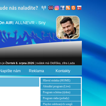
On AIR:
ALLNEVR - Sny
es je
čtvrtek 6. srpna 2026
| svátek má Oldřiška, zítra Lada
Napište nám
Reklama
Kontakty
Hlavní stránka (HOME)
Aktuální program (Live)
Program schéma (týden)
Program rádia (pořady)
Playlist odehraných songů