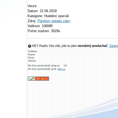
Verze:
Datum: 22.06.2018
Kategorie: Hudební speciál
Zdroj:
Playlisty pořadu zde>
Velikost: 106MB
Počet stažení: 3029x
HEY Radio Vás vítá, jste tu jako
neznámý posluchač
.
Zaregi
Celkem
Srpen
Dnes
Online
On-line posluchači play.cz:
341
On-line posluchači graf:
play.cz