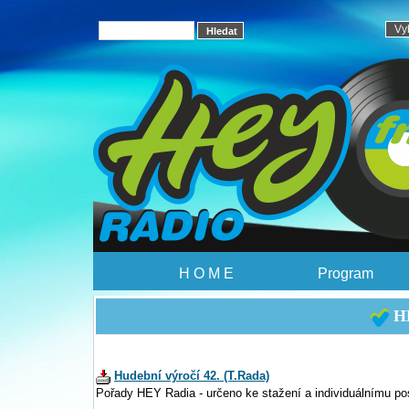
H O M E
Program
HE
Hudební výročí 42. (T.Rada)
Pořady HEY Radia - určeno ke stažení a individuálnímu po