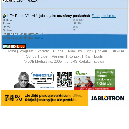
Počet stažení: 4311x
HEY Radio Vás vítá, jste tu jako
neznámý posluchač
.
Zaregistrujte se
Celkem
3530697
Srpen
284761
Dnes
826
Online
7
On-line posluchači play.cz:
70
On-line posluchači graf:
play.cz
|
Home
|
Program
|
Pořady
|
Hudba
|
PlayListy
|
Mp3
|
on-Air
|
Diskuse
|
Songy
|
Lidé
|
Partneři
|
Kontakt
|
Rss
|
LogIn
|
© JOE Media s.r.o. 2005 -
, phpRS Redakční systém