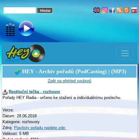
HEY - Archiv pořadů (PodCasting) | (MP3)
Zpět na přehled souborů
Restituční tečka - rozhovor
Pořady HEY Radia - určeno ke stažení a individuálnímu poslechu.
Verze:
Datum: 28.06.2018
Kategorie: rozhovory
Zdroj:
Playlisty pořadu najdete zde:
Velikost: 5 MB