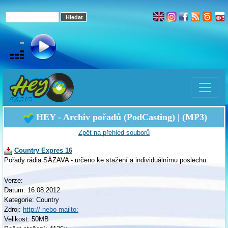
HEY - Archiv pořadů (PodCasting) | (MP3)
Zpět na přehled souborů
Country Expres 16
Pořady rádia SÁZAVA - určeno ke stažení a individuálnímu poslechu.
Verze:
Datum: 16.08.2012
Kategorie: Country
Zdroj:
http:// nebo mailto:
Velikost: 50MB