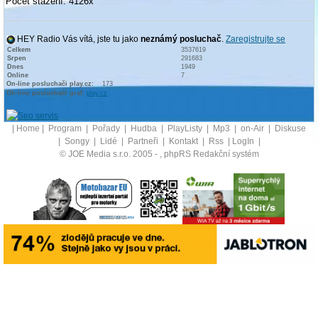
Počet stažení: 4126x
HEY Radio Vás vítá, jste tu jako
neznámý posluchač
.
Zaregistrujte se
Celkem
3537619
Srpen
291683
Dnes
1949
Online
7
On-line posluchači play.cz:
173
On-line posluchači graf:
play.cz
|
Home
|
Program
|
Pořady
|
Hudba
|
PlayListy
|
Mp3
|
on-Air
|
Diskuse
|
Songy
|
Lidé
|
Partneři
|
Kontakt
|
Rss
|
LogIn
|
© JOE Media s.r.o. 2005 -
, phpRS Redakční systém