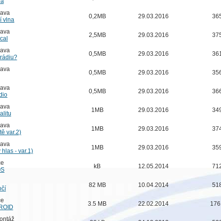
ba
zava
0,2MB
29.03.2016
36
 vlna
zava
2,5MB
29.03.2016
37
cal
zava
0,5MB
29.03.2016
36
 rádiu?
zava
0,5MB
29.03.2016
35
zava
0,5MB
29.03.2016
36
dio
zava
1MB
29.03.2016
34
alitu
zava
1MB
29.03.2016
37
ě var.2)
zava
1MB
29.03.2016
35
hlas - var.1)
ce
kB
12.05.2014
71
OS
82 MB
10.04.2014
51
očí
ce
3.5 MB
22.02.2014
176
DROID
montáž