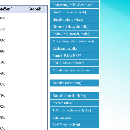
Podcasting (MP3-Download)
stažení
Stopáž
On-Air (mapky pokrytí)
94x
Hudební přání, vzkazy
Diskuse (vzkazy do rádia)
47x
Radio (info, formát, hudba)
83x
Moderátoři, lidé z rádia (náš tým)
Reklamní nabídka
89x
Partneři Rádia HEY!
40x
LOGO radia ke stažení
Mobilní aplikace ke stažení
58x
Nabídka rotace songů
07x
79x
Kontakt (e-mail, telefon)
Seznam rubrik
92x
TOP 15 (nejčtenější články)
38x
Personalizace
Rozšíř. vyhledávání
67x