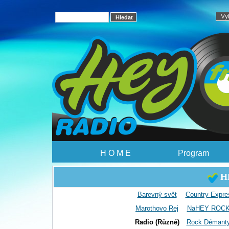
H O M E
Program
HE
Barevný svět
Country Expre
Marothovo Rej
NaHEY ROC
Radio (Různé)
Rock Démant