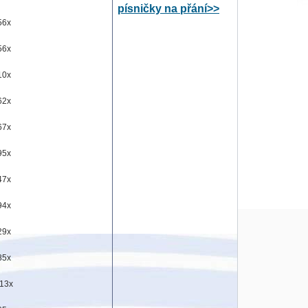
písničky na přání>>
56x
56x
10x
62x
67x
95x
47x
94x
29x
85x
13x