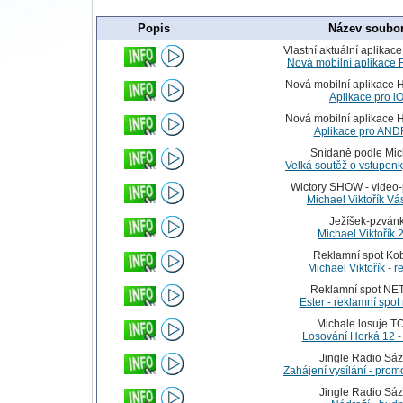
Popis
Název soubo
Vlastní aktuální aplikace
Nová mobilní aplikace
Nová mobilní aplikace
Aplikace pro i
Nová mobilní aplikace
Aplikace pro AN
Snídaně podle Mic
Velká soutěž o vstupenk
Wictory SHOW - video
Michael Viktořík Vás
Ježíšek-pzván
Michael Viktořík 
Reklamní spot Ko
Michael Viktořík - 
Reklamní spot N
Ester - reklamní spo
Michale losuje T
Losování Horká 12 -
Jingle Radio Sá
Zahájení vysílání - prom
Jingle Radio Sá