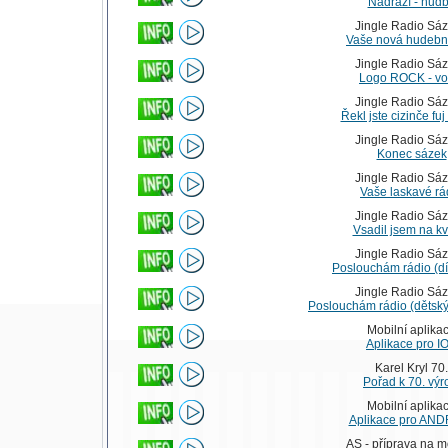
Nádraží - hud
Jingle Radio Sá
Vaše nová hudební
Jingle Radio Sá
Logo ROCK - vo
Jingle Radio Sá
Řekl jste cizinče fuj
Jingle Radio Sá
Konec sázek
Jingle Radio Sá
Vaše laskavé rá
Jingle Radio Sá
Vsadil jsem na kv
Jingle Radio Sá
Poslouchám rádio (dít
Jingle Radio Sá
Poslouchám rádio (dětský 
Mobilní aplika
Aplikace pro I
Karel Kryl 70.
Pořad k 70. výr
Mobilní aplika
Aplikace pro AN
AS - příprava na 