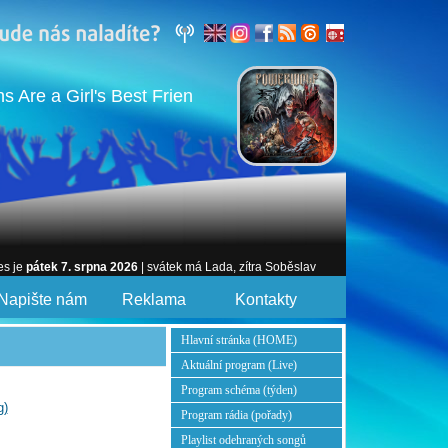
re a Girl's Best Frien
es je
pátek 7. srpna 2026
| svátek má Lada, zítra Soběslav
Napište nám
Reklama
Kontakty
Hlavní stránka (HOME)
Aktuální program (Live)
Program schéma (týden)
g)
Program rádia (pořady)
Playlist odehraných songů