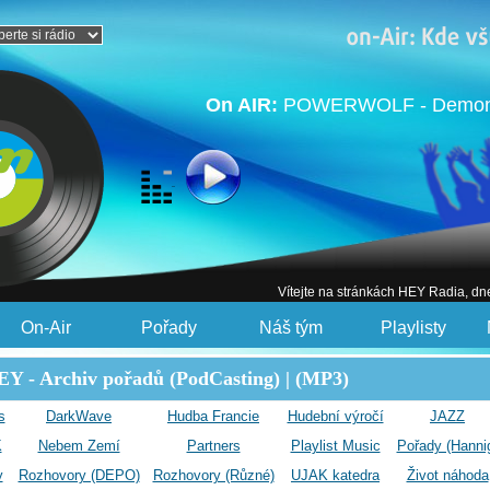
On AIR:
POWERWOLF - Demons A
Vítejte na stránkách HEY Radia, dn
On-Air
Pořady
Náš tým
Playlisty
Y - Archiv pořadů (PodCasting) | (MP3)
s
DarkWave
Hudba Francie
Hudební výročí
JAZZ
K
Nebem Zemí
Partners
Playlist Music
Pořady (Hanni
y
Rozhovory (DEPO)
Rozhovory (Různé)
UJAK katedra
Život náhoda