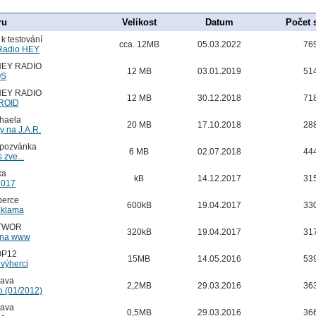
ru
Velikost
Datum
Počet 
 k testování
cca. 12MB
05.03.2022
76
 Radio HEY
 HEY RADIO
12 MB
03.01.2019
51
OS
 HEY RADIO
12 MB
30.12.2018
71
DROID
haela
20 MB
17.10.2018
28
y na J.A.R.
-pozvánka
6 MB
02.07.2018
44
 zve...
ka
kB
14.12.2017
31
2017
berce
600kB
19.04.2017
33
reklama
ETWOR
320kB
19.04.2017
31
t na www
OP12
15MB
14.05.2016
53
 výherci
zava
2,2MB
29.03.2016
36
o (01/2012)
zava
0,5MB
29.03.2016
36