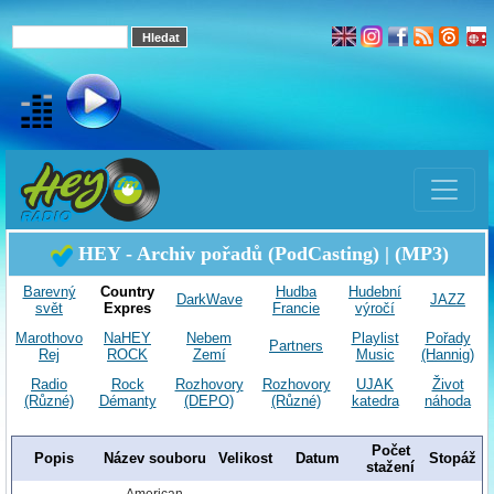
HEY - Archiv pořadů (PodCasting) | (MP3)
Barevný
Country
Hudba
Hudební
DarkWave
JAZZ
svět
Expres
Francie
výročí
Marothovo
NaHEY
Nebem
Playlist
Pořady
Partners
Rej
ROCK
Zemí
Music
(Hannig)
Radio
Rock
Rozhovory
Rozhovory
UJAK
Život
(Různé)
Démanty
(DEPO)
(Různé)
katedra
náhoda
Počet
Popis
Název souboru
Velikost
Datum
Stopáž
stažení
American