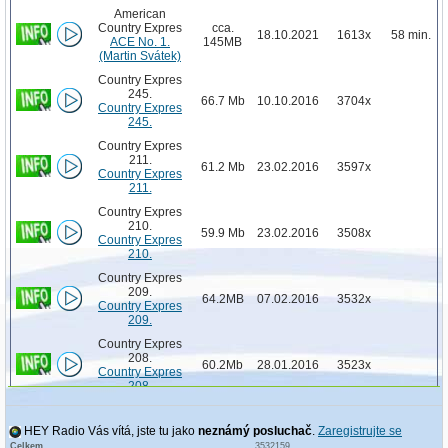
American
Country Expres
cca.
18.10.2021
1613x
58 min.
ACE No. 1.
145MB
(Martin Svátek)
Country Expres
245.
66.7 Mb
10.10.2016
3704x
Country Expres
245.
Country Expres
211.
61.2 Mb
23.02.2016
3597x
Country Expres
211.
Country Expres
210.
59.9 Mb
23.02.2016
3508x
Country Expres
210.
Country Expres
209.
64.2MB
07.02.2016
3532x
Country Expres
209.
Country Expres
208.
60.2Mb
28.01.2016
3523x
Country Expres
208.
Country expres
110.
HEY Radio Vás vítá, jste tu jako
neznámý posluchač
66MB
13.01.2015
.
Zaregistrujte se
4238x
Country expres
Celkem
3532159