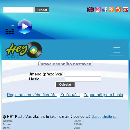
Úprava osobního nastavení
Jméno (přezdívka):
Heslo:
Registrace nového čtenáře
-
Zrušit účet
-
Zapomněl jsem heslo
HEY Radio Vás vítá, jste tu jako
neznámý posluchač
.
Zaregistrujte se
Celkem
3529610
Srpen
283674
Dnes
2018