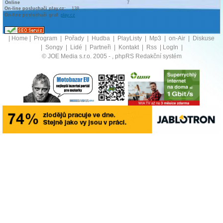
Online
7
On-line posluchači play.cz:
138
On-line posluchači graf:
play.cz
|
Home
|
Program
|
Pořady
|
Hudba
|
PlayListy
|
Mp3
|
on-Air
|
Diskuse
|
Songy
|
Lidé
|
Partneři
|
Kontakt
|
Rss
|
LogIn
|
© JOE Media s.r.o. 2005 -
, phpRS Redakční systém