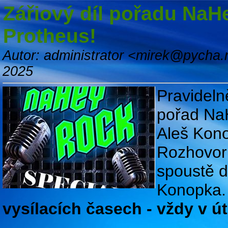
Zářiový díl pořadu NaH
Protheus!
Autor: administrator <mirek@pycha.
2025
Pravideln
pořad Na
Aleš Kono
Rozhovor 
spoustě d
Konopka.
vysílacích časech - vždy v ú