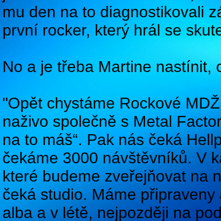
mu den na to diagnostikovali zá
první rocker, který hrál se sku
No a je třeba Martine nastínit
"Opět chystáme Rockové MDŽ 
naživo společně s Metal Facto
na to máš“. Pak nás čeká Hellpd
čekáme 3000 návštěvníků. V ka
které budeme zveřejňovat na 
čeká studio. Máme připraveny a
alba a v létě, nejpozději na po