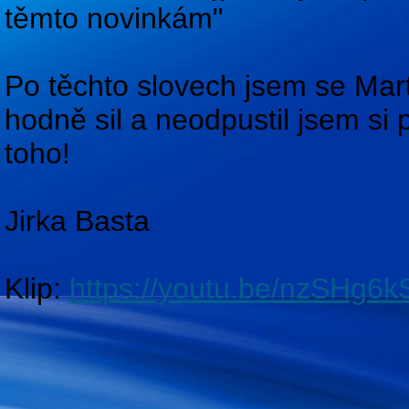
těmto novinkám"
Po těchto slovech jsem se Mart
hodně sil a neodpustil jsem s
toho!
Jirka Basta
Klip:
https://youtu.be/nzSHg6k