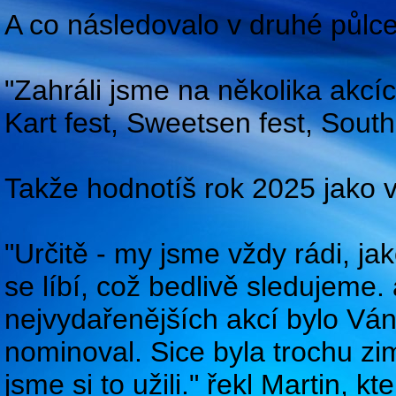
A co následovalo v druhé půlc
"Zahráli jsme na několika akcí
Kart fest, Sweetsen fest, South
Takže hodnotíš rok 2025 jako 
"Určitě - my jsme vždy rádi, ja
se líbí, což bedlivě sledujeme
nejvydařenějších akcí bylo Ván
nominoval. Sice byla trochu zi
jsme si to užili." řekl Martin, 