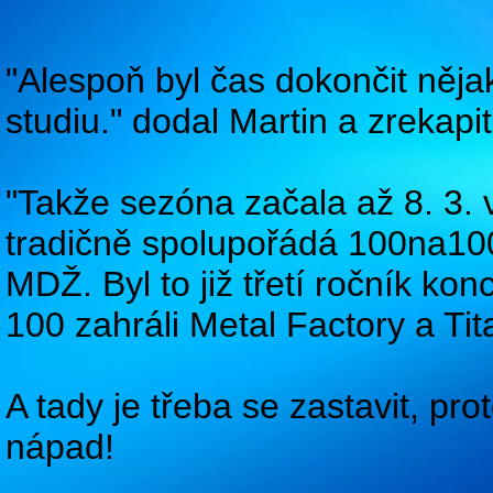
"Alespoň byl čas dokončit něj
studiu." dodal Martin a zrekapi
"Takže sezóna začala až 8. 3. v
tradičně spolupořádá 100na10
MDŽ. Byl to již třetí ročník ko
100 zahráli Metal Factory a Tita
A tady je třeba se zastavit, pr
nápad!