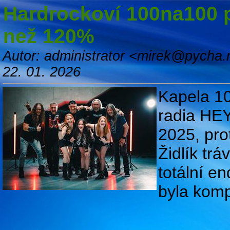
Hardrockoví 100na100 p
než 120%
Autor: administrator <mirek@pycha.
22. 01. 2026
Kapela 10
radia HEY
2025, pro
Židlík trá
totální e
byla kompl