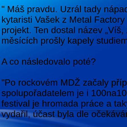
" Máš pravdu. Uzrál tady nápad
kytaristi Vašek z Metal Factor
projekt. Ten dostal název „Víš,
měsících prošly kapely studiem 
A co následovalo poté?
"Po rockovém MDŽ začaly přípr
spolupořadatelem je i 100na10
festival je hromada práce a ta
vydařil, účast byla dle očekáv