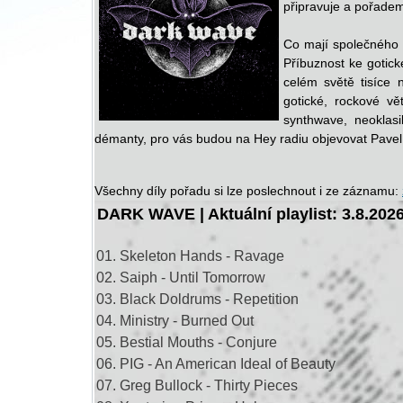
připravuje a pořade
Co mají společného 
Příbuznost ke gotické
celém světě tisíce 
gotické, rockové vě
synthwave, neoklasi
démanty, pro vás budou na Hey radiu objevovat Pavel
Všechny díly pořadu si lze poslechnout i ze záznamu:
DARK WAVE | Aktuální playlist: 3.8.2026
01. Skeleton Hands - Ravage
02. Saiph - Until Tomorrow
03. Black Doldrums - Repetition
04. Ministry - Burned Out
05. Bestial Mouths - Conjure
06. PIG - An American Ideal of Beauty
07. Greg Bullock - Thirty Pieces