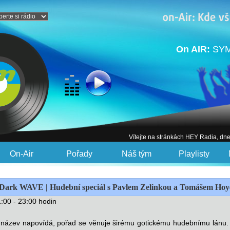
On AIR:
SYM
Vítejte na stránkách HEY Radia, dn
On-Air
Pořady
Náš tým
Playlisty
Dark WAVE | Hudební speciál s Pavlem Zelinkou a Tomášem Ho
:00 - 23:00 hodin
název napovídá, pořad se věnuje širému gotickému hudebnímu lánu.