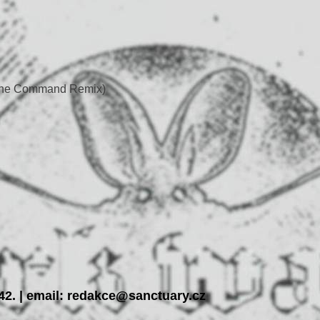
chine Command Remix)
142. | email: redakce@sanctuary.cz