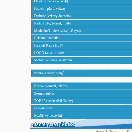
On-Air (mapky pokrytí)
19. Burning Gates - Il Regno Del Vento
Hudební přání, vzkazy
20. Arcanta - Desert Prayer
Diskuse (vzkazy do rádia)
21. December's Fire – Vae Victis
Radio (info, formát, hudba)
22. Zoviet France - Amber
Moderátoři, lidé z rádia (náš tým)
Reklamní nabídka
DARK WAVE | Playlist: 20.7.2026 | Díl: 
Partneři Rádia HEY!
LOGO radia ke stažení
01. CCCP - Curami
Mobilní aplikace ke stažení
02. Echo & the Bunnymen - Brussels Is Haunted
03. Ikon - The Witness Tree
Nabídka rotace songů
04. Spike Hellis - Entirely Mine
05. Digital Energy - Eternity
Kontakt (e-mail, telefon)
06. Soft Vein - All We've Known of Heaven
Seznam rubrik
07. Daniel Knutz - The Cave
TOP 15 (nejčtenější články)
08. Dead Can Dance - The Cicadas
Personalizace
09. Coil - Cardinal Points (2026 Remaster)
Rozšíř. vyhledávání
10. Date At Midnight - To Fall And Forget (Live I
písničky na přání>>
11. Bunkerer - Monument
|
Home
|
Program
|
Po