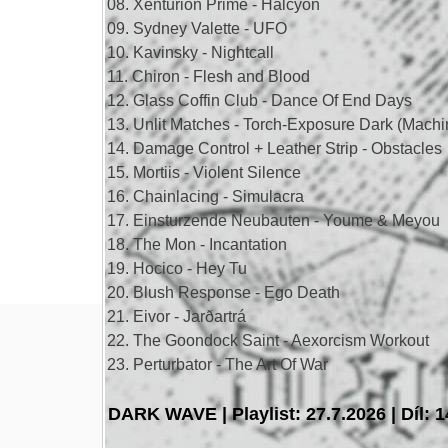
08. Xenturion Prime - Halcyon
09. Sydney Valette - UFO
10. Kavinsky - Nightcall
11. Chiron - Flesh and Blood
12. Glass Coffin Club - Dance Of End Days
13. Unlit Matches - Torch-Exposure Dark (Ma
14. Damage Control + Leather Strip - Obstacles
15. Mortiis - Violent Silence
16. Chainlacing - Simulacra
17. Einsturzende Neubauten - Youme & Meyou
18. The Mon - Incantation
19. Hocico - Hey Tu
20. Blush Response - Ego Death
21. Eivor - Jarðartrá
22. The Goondock Saint - Aexorcism Workout
23. Perturbator - The Art Of War
DARK WAVE | Playlist: 27.7.2026 | Díl: 