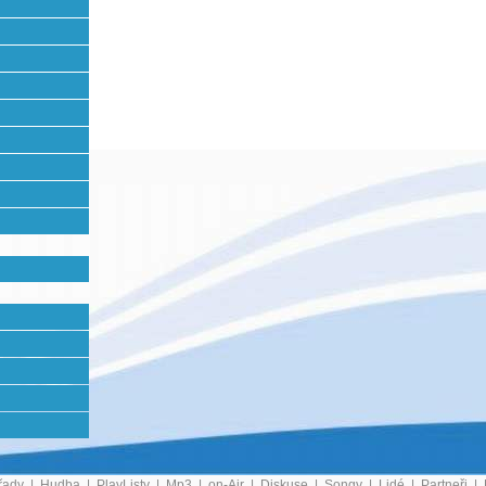
141. | email: redakce@sanctuary.cz
n Studio 2017)
řady
|
Hudba
|
PlayListy
|
Mp3
|
on-Air
|
Diskuse
|
Songy
|
Lidé
|
Partneři
|