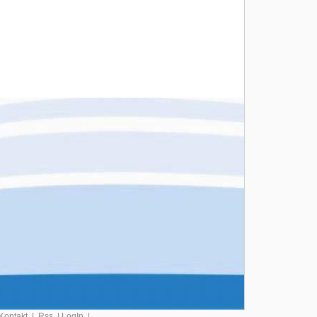
Kontakt
|
Rss
|
LogIn
|