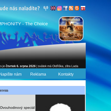
PHONITY - The Choice
es je
čtvrtek 6. srpna 2026
| svátek má Oldřiška, zítra Lada
Napište nám
Reklama
Kontakty
yerem
 Dvouhodinový speciál