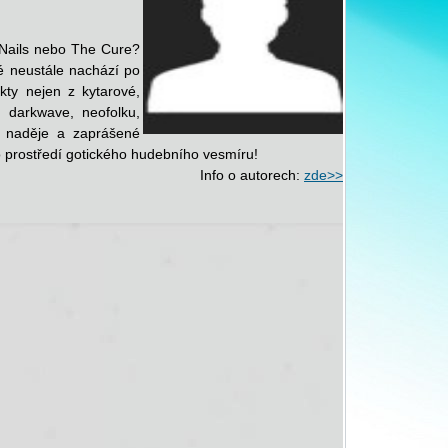
 Nails nebo The Cure?
sté neustále nachází po
kty nejen z kytarové,
, darkwave, neofolku,
í naděje a zaprášené
 prostředí gotického hudebního vesmíru!
Info o autorech:
zde>>