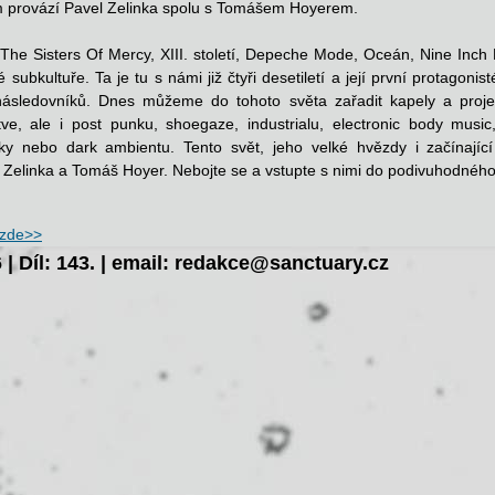
m provází Pavel Zelinka spolu s Tomášem Hoyerem.
The Sisters Of Mercy, XIII. století, Depeche Mode, Oceán, Nine Inch
 subkultuře. Ta je tu s námi již čtyři desetiletí a její první protagoni
následovníků. Dnes můžeme do tohoto světa zařadit kapely a proje
tve, ale i post punku, shoegaze, industrialu, electronic body music
ky nebo dark ambientu. Tento svět, jeho velké hvězdy i začínajíc
 Zelinka a Tomáš Hoyer. Nebojte se a vstupte s nimi do podivuhodného
zde>>
 | Díl: 143. | email: redakce@sanctuary.cz