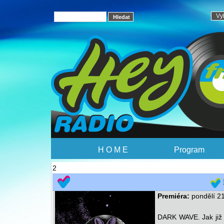
H O M E
Program
2
Premiéra:
pondělí 21
DARK WAVE. Jak již 