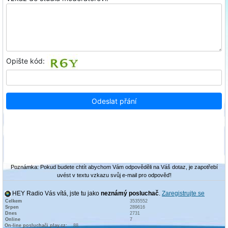
Poznámka: Pokud budete chtít abychom Vám odpověděli na Váš dotaz, je zapotřebí
uvést v textu vzkazu svůj e-mail pro odpověď!
HEY Radio Vás vítá, jste tu jako
neznámý posluchač
.
Zaregistrujte se
Celkem
3535552
Srpen
289616
Dnes
2731
Online
7
On-line posluchači play.cz:
88