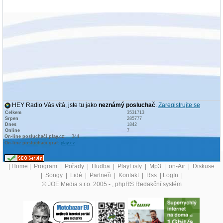
HEY Radio Vás vítá, jste tu jako
neznámý posluchač
.
Zaregistrujte se
Celkem
3531713
Srpen
285777
Dnes
1842
Online
7
On-line posluchači play.cz:
344
On-line posluchači graf:
play.cz
|
Home
|
Program
|
Pořady
|
Hudba
|
PlayListy
|
Mp3
|
on-Air
|
Diskuse
|
Songy
|
Lidé
|
Partneři
|
Kontakt
|
Rss
|
LogIn
|
© JOE Media s.r.o. 2005 -
, phpRS Redakční systém