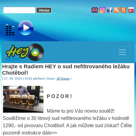
Hrajte s Radiem HEY o sud nefiltrovaného ležáku
Chotěboř!
| 17. 04. 2023 | 5131 přečtení | Autor:
Jiří Basta
|
P O Z O R !
Máme tu pro Vás novou soutěž!
Soutěžíme o 30 litrový sud nefiltrovaného ležáku v hodnotě
1290,- od pivovaru Chotěboř. A jak můžete sud získat? Čtěte
pozorně instrukce dále>>