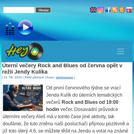
Úterní večery Rock and Blues od června opět v
režii Jendy Kulíka
| 01. 06. 2024 | 5960 přečtení | Autor:
administrator
|
Od první červnového týdne se vrací
Jenda Kulík do úterních tematických
večerů
Rock and Blues od 19:00
hodin
večer. Dosavadní průvodce
úterními večery Aleš má v tomto čase jiné aktivity, tak
doufáme, že tuto změnu naši posluchači přijmou pozitivně a
již toto úterý 4.6. se můžete těšit na Jendu a volat na známé