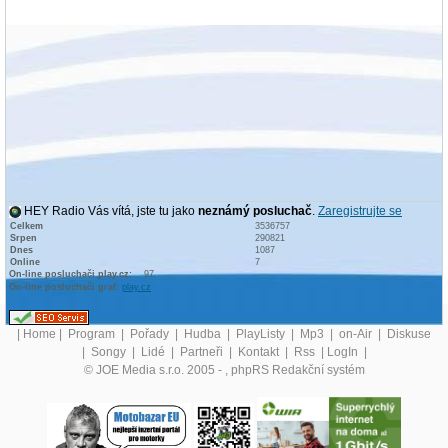
HEY Radio Vás vítá, jste tu jako
neznámý posluchač
.
Zaregistrujte se
Celkem
3536757
Srpen
290821
Dnes
1087
Online
7
On-line posluchači play.cz:
97
On-line posluchači graf:
play.cz
|
Home
|
Program
|
Pořady
|
Hudba
|
PlayListy
|
Mp3
|
on-Air
|
Diskuse
|
Songy
|
Lidé
|
Partneři
|
Kontakt
|
Rss
|
LogIn
|
© JOE Media s.r.o. 2005 -
, phpRS Redakční systém