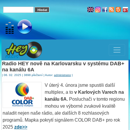
Radio HEY nově na Karlovarsku v systému DAB+
na kanálu 6A
| 06. 02. 2025 | 3898 přečtení | Autor:
administrator
|
V úterý 4. února jsme spustili další
multiplex, a to
v Karlových Varech na
kanálu 6A.
Posluchači v tomto regionu
mohou ve výborné zvukové kvalitě
naladit nejen naše rádio, ale dalších 8 rozhlasových
programů. Mapka pokrytí signálem COLOR DAB+ pro rok
2025
zde>>