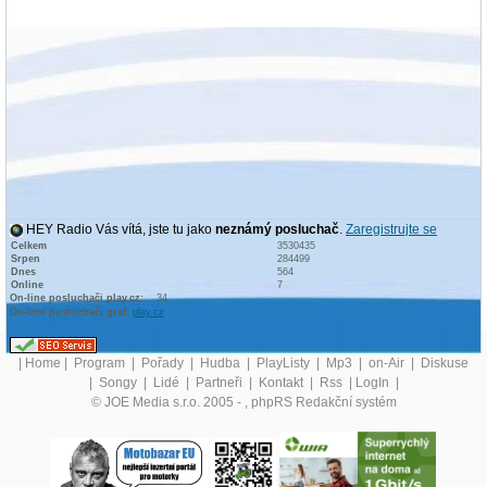
HEY Radio Vás vítá, jste tu jako
neznámý posluchač
.
Zaregistrujte se
Celkem
3530435
Srpen
284499
Dnes
564
Online
7
On-line posluchači play.cz:
34
On-line posluchači graf:
play.cz
|
Home
|
Program
|
Pořady
|
Hudba
|
PlayListy
|
Mp3
|
on-Air
|
Diskuse
|
Songy
|
Lidé
|
Partneři
|
Kontakt
|
Rss
|
LogIn
|
© JOE Media s.r.o. 2005 -
, phpRS Redakční systém