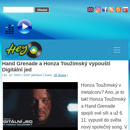
Hand Grenade a Honza Toužimský vypouští
Digitální jed
| 01. 11. 2022 | 5237 přečtení | Autor:
Jiří Basta
|
Honza Toužimský v
metalcoru? Ano, je to
tak! Honza Toužimský
a Hand Grenade
spojili své síli a už 6.
11. vypustí do světa
nový společný song. V