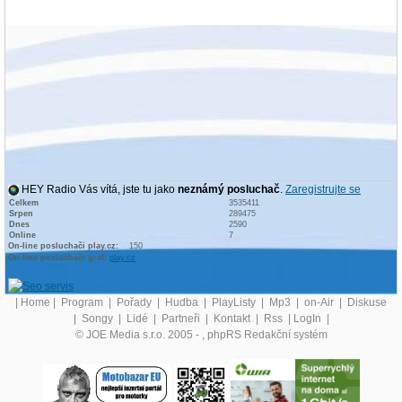
HEY Radio Vás vítá, jste tu jako
neznámý posluchač
.
Zaregistrujte se
Celkem
3535411
Srpen
289475
Dnes
2590
Online
7
On-line posluchači play.cz:
150
On-line posluchači graf:
play.cz
|
Home
|
Program
|
Pořady
|
Hudba
|
PlayListy
|
Mp3
|
on-Air
|
Diskuse
|
Songy
|
Lidé
|
Partneři
|
Kontakt
|
Rss
|
LogIn
|
© JOE Media s.r.o. 2005 -
, phpRS Redakční systém