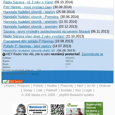
Rádio Sázava - již 3 roky s Vámi!
(09.10.2014)
Petr Hannig - nové vysílací časy
(30.09.2014)
Hannigův hudební slovník - reprízy
(25.08.2014)
Hannigův hudební slovník - Premiéra.
(30.06.2014)
Hannigův hudební slovník - premiéry
(11.01.2014)
Hannigův hudební slovník - premiéry
(03.12.2013)
Sázava - první výsledky poslechovosti na severní Moravě
(06.11.2013)
Rádio Sázava slaví dnes 2 roky vysílání!
(11.10.2013)
Premiérové díly pořadu P.Hanniga
(18.08.2013)
Pořady P. Hanniga - letní reprízy
(14.07.2013)
Hannigův hudební slovník-další díl.
(26.05.2013)
HEY Radio Vás vítá, jste tu jako
neznámý posluchač
.
Zaregistrujte se
Rockování o hudbě s Petrem Hannigem-další díly..
(09.11.2012)
Celkem
3534454
Podzimní reprízy pořadů Rockování o hudbě P. Hanniga
(30.09.2012)
Srpen
288518
Dnes
1633
Rádio SÁZAVA on AIR na 89.3FM - ohlasy, dosah vysílání
(21.10.2011)
Online
7
On-line posluchači play.cz:
232
[Akt. známka: 4,67 / Počet hlasů: 3]
1
2
3
4
5
On-line posluchači graf:
play.cz
Celý text
| Autor:
administrator
|
|
Home
|
Program
|
Pořady
|
Hudba
|
PlayListy
|
Mp3
|
on-Air
|
Diskuse
|
Songy
|
Lidé
|
Partneři
|
Kontakt
|
Rss
|
LogIn
|
© JOE Media s.r.o. 2005 -
, phpRS Redakční systém