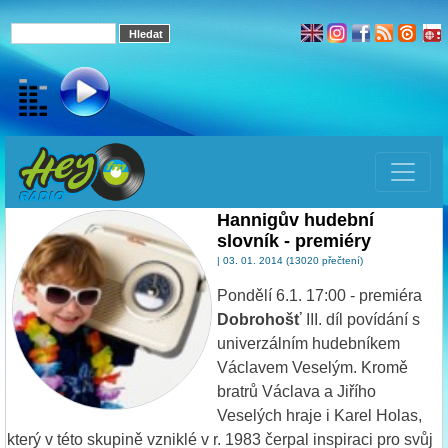
Hannigův hudební
slovník - premiéry
| 03. 01. 2014 (13020 přečtení)
Pondělí 6.1. 17:00 - premiéra
Dobrohošť
III. díl povídání s
univerzálním hudebníkem
Václavem Veselým. Kromě
bratrů Václava a Jiřího
Veselých hraje i Karel Holas,
který v této skupině vzniklé v r. 1983 čerpal inspiraci pro svůj