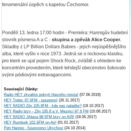
fenomenální úspěch s kapelou Čechomor.
Pondělí 13. ledna 17:00 hodin - Premiéra: Hannigův hudební
slovník písmena A a C -
skupina a zpěvák Alice Cooper.
Skladby z LP Billion Dollars Babies - jejich nejúspěšnějšího
alba, které vyšlo v roce 1973. Jedná se o rockovou klasiku,
pro které se ujal pojem Shock Rock, zvláště s ohledem ke
koncertním provedením, které tehdejší obecenstvo šokovalo
svými pódiovými extravagancemi.
Související články:
Radio HEY zkvalitni pokryti hlavniho mesta!
(07.06.2019)
HEY Trebic 97.6FM - spusteno!
(26.11.2017)
HEY RADIO Zlin 105.8FM - kde nas naladite?
(19.10.2017)
HEY Radio brzy - Zlin 105.8 a V. Mezirici 97.8 FM
(10.08.2017)
HEY RADIO Jihlava 98.5FM brzy on AIR!
(18.05.2017)
HEY Rumburk 102.6FM on-Air!
(01.01.2017)
Petr Hannig - Sourozenci Ulrychovi
(24.10.2014)