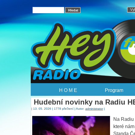
H O M E
Program
Hudební novinky na Radiu HE
| 13. 05. 2026 | 1778 přečtení | Autor:
administrator
|
Na Radiu 
které nám 
Standa Čen