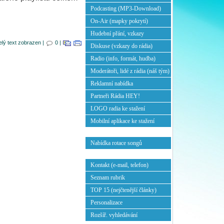
Podcasting (MP3-Download)
On-Air (mapky pokrytí)
Hudební přání, vzkazy
elý text zobrazen |
0 |
Diskuse (vzkazy do rádia)
Radio (info, formát, hudba)
Moderátoři, lidé z rádia (náš tým)
Reklamní nabídka
Partneři Rádia HEY!
LOGO radia ke stažení
Mobilní aplikace ke stažení
Nabídka rotace songů
Kontakt (e-mail, telefon)
Seznam rubrik
TOP 15 (nejčtenější články)
Personalizace
Rozšíř. vyhledávání