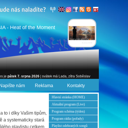
IA - Heat of the Moment
es je
pátek 7. srpna 2026
| svátek má Lada, zítra Soběslav
Napište nám
Reklama
Kontakty
Hlavní stránka (HOME)
Aktuální program (Live)
Program schéma (týden)
 to i díky Vašim tipům,
Program rádia (pořady)
ě a systematicky stará
Playlist odehraných songů
álého playlistu celkem