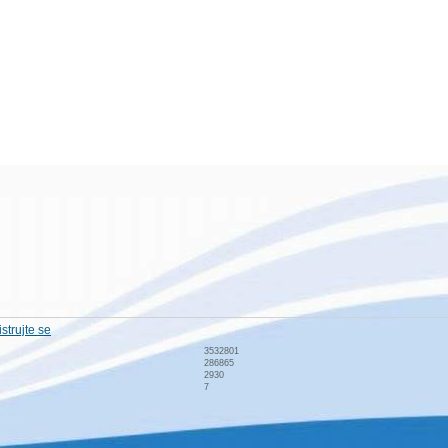
strujte se
3532801
286865
2930
7