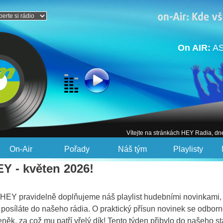
On AIR:
AS
Vítejte na stránkách HEY Radia, dn
On-Air
Pořady
Náš tým
Playlisty
Y - květen 2026!
HEY pravidelně doplňujeme náš playlist hudebními novinkami, a
posíláte do našeho rádia. O praktický přísun novinek se odborn
ěk, za což mu patří vřelý dík! Tento týden přibylo do našeho st