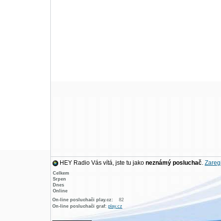
HEY Radio Vás vítá, jste tu jako
neznámý posluchač
.
Zaregi
Celkem
Srpen
Dnes
Online
On-line posluchači play.cz:
82
On-line posluchači graf:
play.cz