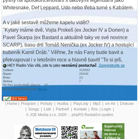
pyšný na spolukoncertování s takovými legendami jako
Whitesnake, Def Leppard, Udo nebo třeba turné s Kabátem.
A v jaké sestavě můžeme kapelu vidět?
"Kytary máme dvě, Vojta Prokeš (ex Jocker IV a Dorien) a
Pavel Škarpa (ex Bastard a aktuálně taky ve své novince
SCARP), basu drtí Tomáš Nenička (ex Jocker IV) a hostující
bubeník Kamil Dráb." Věřme, že nás Fany bude bavit a
překvapovat i v letošním roce a hlavně bavit! "To si piš,
HEY Radio Vás vítá, jste tu jako
neznámý posluchač
.
Zaregistrujte se
budeme se těšit , až to u vás rozbalíme" zakončil krátký
Celkem
3529982
pokec Fany Michalík
Srpen
284046
Dnes
111
Online
7
On-line posluchači play.cz:
87
Jirka Basta
On-line posluchači graf:
play.cz
Celý text zobrazen |
0 |
|
Home
|
Program
|
Pořady
|
Hudba
|
PlayListy
|
Mp3
|
on-Air
|
Diskuse
|
Songy
|
Lidé
|
Partneři
|
Kontakt
|
Rss
|
LogIn
|
© JOE Media s.r.o. 2005 -
, phpRS Redakční systém