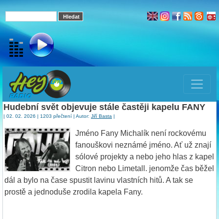
Hudební svět objevuje stále častěji kapelu FANY
| 02. 02. 2026 | 1203 přečtení | Autor:
Jiří Basta
|
Jméno Fany Michalík není rockovému
fanouškovi neznámé jméno. Ať už znají
sólové projekty a nebo jeho hlas z kapel
Citron nebo Limetall. jenomže čas běžel
dál a bylo na čase spustit lavinu vlastních hitů. A tak se
prostě a jednoduše zrodila kapela Fany.