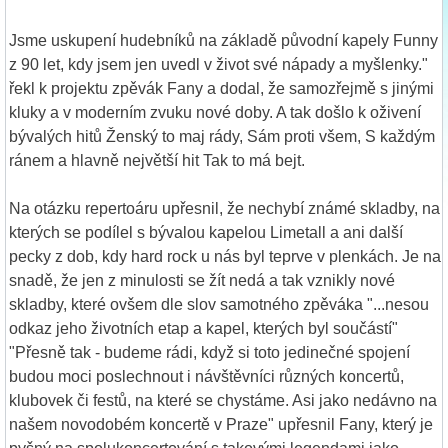
Jsme uskupení hudebníků na základě původní kapely Funny
z 90 let, kdy jsem jen uvedl v život své nápady a myšlenky."
řekl k projektu zpěvák Fany a dodal, že samozřejmě s jinými
kluky a v moderním zvuku nové doby. A tak došlo k oživení
bývalých hitů Ženský to maj rády, Sám proti všem, S každým
ránem a hlavně největší hit Tak to má bejt.
Na otázku repertoáru upřesnil, že nechybí známé skladby, na
kterých se podílel s bývalou kapelou Limetall a ani další
pecky z dob, kdy hard rock u nás byl teprve v plenkách. Je na
snadě, že jen z minulosti se žít nedá a tak vznikly nové
skladby, které ovšem dle slov samotného zpěváka "...nesou
odkaz jeho životních etap a kapel, kterých byl součástí"
"Přesně tak - budeme rádi, když si toto jedinečné spojení
budou moci poslechnout i návštěvníci různých koncertů,
klubovek či festů, na které se chystáme. Asi jako nedávno na
našem novodobém koncertě v Praze" upřesnil Fany, který je