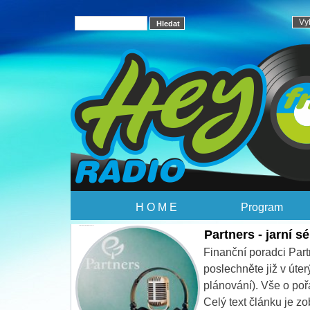
H O M E
Program
Partners - jarni serie startuje jiz 19. brezna
Partners - jarní sé
Finanční poradci Part
poslechněte již v úte
plánování). Vše o po
Celý text článku je z