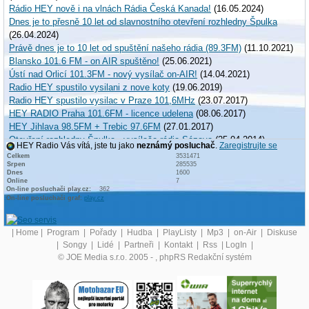
Rádio HEY nově i na vlnách Rádia Česká Kanada!
(16.05.2024)
Dnes je to přesně 10 let od slavnostního otevření rozhledny Špulka
(26.04.2024)
Právě dnes je to 10 let od spuštění našeho rádia (89.3FM)
(11.10.2021)
Blansko 101.6 FM - on AIR spuštěno!
(25.06.2021)
Ústí nad Orlicí 101.3FM - nový vysílač on-AIR!
(14.04.2021)
Radio HEY spustilo vysilani z nove koty
(19.06.2019)
Radio HEY spustilo vysilac v Praze 101,6MHz
(23.07.2017)
HEY RADIO Praha 101.6FM - licence udelena
(08.06.2017)
HEY Jihlava 98.5FM + Trebic 97.6FM
(27.01.2017)
Otevření rozhledny Špulka - vysílače rádia Sázava
(25.04.2014)
HEY Radio Vás vítá, jste tu jako
neznámý posluchač
.
Zaregistrujte se
Rádio Sázava dostalo novou licenci do Jablonce nad Nisou - 97.5FM
Celkem
3531471
Srpen
(18.04.2014)
285535
Dnes
1600
Rádio Sázava dostalo licenci do Frýdku Místku
(17.10.2012)
Online
7
On-line posluchači play.cz:
362
Rádio Sázava spustilo testovací vysílání na 89.3FM
(10.10.2011)
On-line posluchači graf:
play.cz
[Akt. známka: 5,00 / Počet hlasů: 1]
1
2
3
4
5
Celý text
| Autor:
administrator
|
|
Home
|
Program
|
Pořady
|
Hudba
|
PlayListy
|
Mp3
|
on-Air
|
Diskuse
|
Songy
|
Lidé
|
Partneři
|
Kontakt
|
Rss
|
LogIn
|
© JOE Media s.r.o. 2005 -
, phpRS Redakční systém