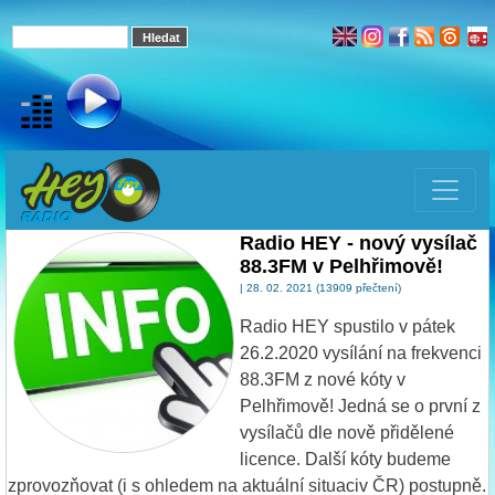
Radio HEY - nový vysílač
88.3FM v Pelhřimově!
| 28. 02. 2021 (13909 přečtení)
Radio HEY spustilo v pátek
26.2.2020 vysílání na frekvenci
88.3FM z nové kóty v
Pelhřimově! Jedná se o první z
vysílačů dle nově přidělené
licence. Další kóty budeme
zprovozňovat (i s ohledem na aktuální situaciv ČR) postupně.