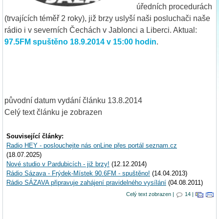
úředních procedurách
(trvajících téměř 2 roky), již brzy uslyší naši posluchači naše
rádio i v severních Čechách v Jablonci a Liberci. Aktual:
97.5FM spuštěno 18.9.2014 v 15:00 hodin
.
původní datum vydání článku 13.8.2014
Celý text článku je zobrazen
Související články:
Radio HEY - poslouchejte nás onLine přes portál seznam.cz
(18.07.2025)
Nové studio v Pardubicích - již brzy!
(12.12.2014)
Rádio Sázava - Frýdek-Místek 90.6FM - spuštěno!
(14.04.2013)
Rádio SÁZAVA připravuje zahájení pravidelného vysílání
(04.08.2011)
Celý text zobrazen |
14 |