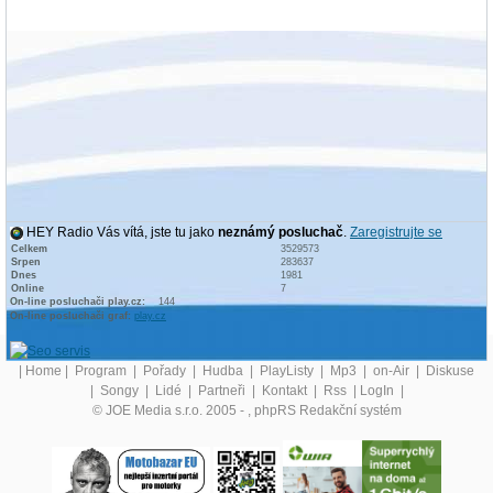
HEY Radio Vás vítá, jste tu jako
neznámý posluchač
.
Zaregistrujte se
Celkem
3529573
Srpen
283637
Dnes
1981
Online
7
On-line posluchači play.cz:
144
On-line posluchači graf:
play.cz
|
Home
|
Program
|
Pořady
|
Hudba
|
PlayListy
|
Mp3
|
on-Air
|
Diskuse
|
Songy
|
Lidé
|
Partneři
|
Kontakt
|
Rss
|
LogIn
|
© JOE Media s.r.o. 2005 -
, phpRS Redakční systém