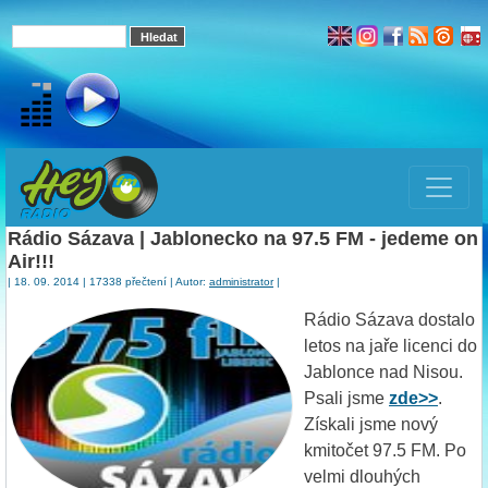
Rádio Sázava | Jablonecko na 97.5 FM - jedeme on
Air!!!
| 18. 09. 2014 | 17338 přečtení | Autor:
administrator
|
Rádio Sázava dostalo
letos na jaře licenci do
Jablonce nad Nisou.
Psali jsme
zde>>
.
Získali jsme nový
kmitočet 97.5 FM. Po
velmi dlouhých